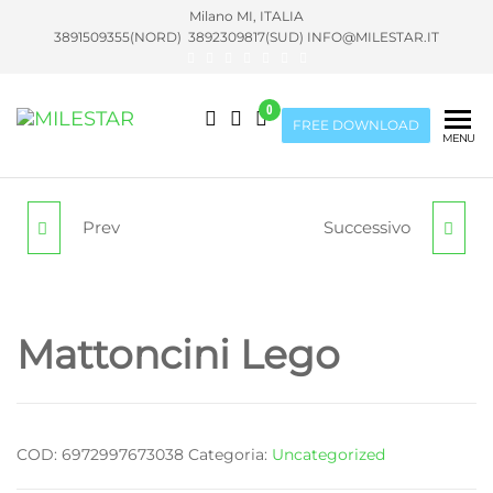
Vai
Milano MI, ITALIA
al
3891509355(NORD) 3892309817(SUD) INFO@MILESTAR.IT
contenuto
0
MILESTAR
FREE DOWNLOAD
COMMERCIO
MENU
ALL'INGROSSO
DI GIOCHI E
GIOCATTOLI
Prev
Successivo
PISTOLA AD ACQUA
MACCHININA
Mattoncini Lego
COD:
6972997673038
Categoria:
Uncategorized